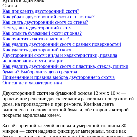
Купить в один клик
Статьи
Как приклеить двусторонний скотч?
Как убрать двусторонний скотч с пластика?
Как снять двусторонний скотч со стены?
Чем удалить двусторонний скотч
Как отмыть бумажный скотч от окна?
Как очистить скотч от металла?
Как удалить двусторонний скотч с разных поверхностей
Как удалить двусторонний скотч
Двусторонний скотч: виды и характеристики, правила
использования и утилизации
Как удалить двусторонний скотч с пластика, стекла, плитки,
бумаги? Выбор чистящего средства
Применение и правила выбора двустороннего скотча
Описание и характеристики
Двухсторонний скотч на бумажной основе 12 мм х 10 м —
практичное решение для склеивания различных поверхностей
дома, на производстве и при ремонте. Клейкая лента
выполнена на основе плотной бумаги, обе стороны которой
покрыты акриловым клеем.
За счёт прочной клеевой основы и умеренной толщины 80
микрон — скотч надежно фиксирует материалы, такие как
бумага, картон, ткань, пластик и др. Он отлично подходит для