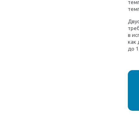
темп
тем
Двус
треб
в ис
как 
до 1