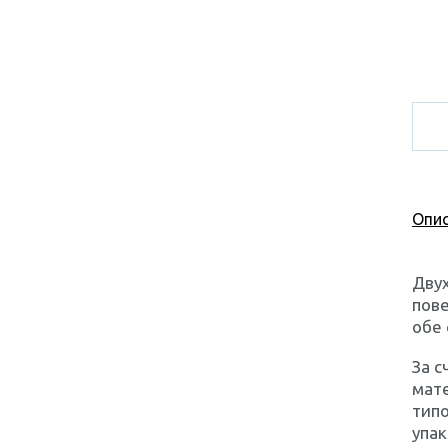
Опис
Двух
пове
обе
За с
мате
типо
упак