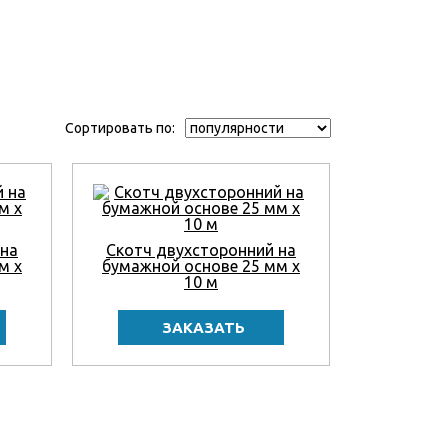
Сортировать по:
 на
Скотч двухсторонний на
м x
бумажной основе 25 мм x
10 м