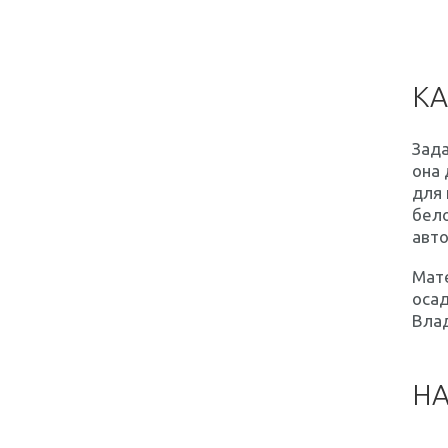
КА
Зада
она 
для 
бело
авто
Мат
осад
Вла
Н