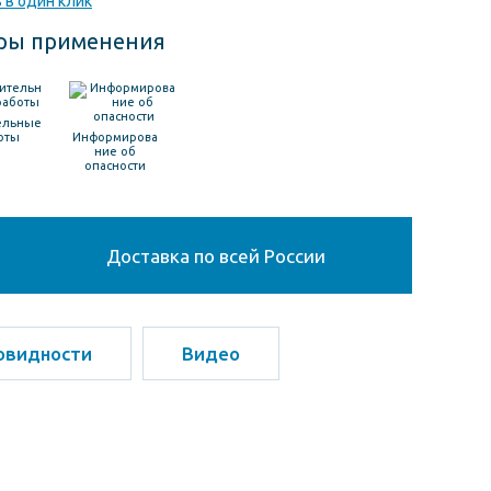
 в один клик
ры применения
ельные
оты
Информирова
ние об
опасности
Доставка по всей России
овидности
Видео