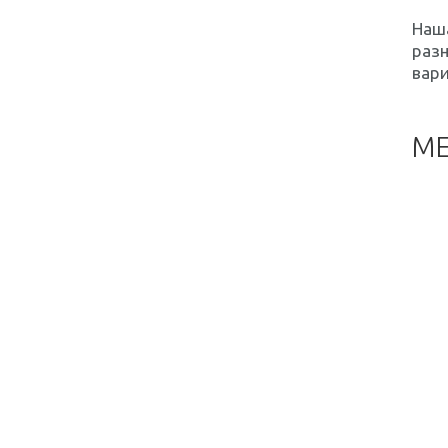
Наша
разн
вари
МЕ