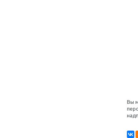
Вы м
перс
надп