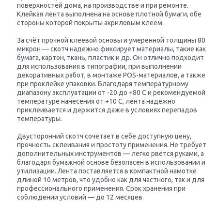
поверхностей дома, на производстве и при ремонте.
Клейкая лента выполнена на основе плотной бумаги, обе
стороны которой покрыты акриловым клеем.
За счёт прочной клеевой основы и умеренной толщины 80
микрон — скотч надежно фиксирует материалы, такие как
бумага, картон, ткань, пластик и др. Он отлично подходит
для использования в типографии, при выполнении
декоративных работ, в монтаже POS-материалов, а также
при проклейке упаковки. Благодаря температурному
диапазону эксплуатации от -20 до +80 C и рекомендуемой
температуре нанесения от +10 C, лента надежно
приклеивается и держится даже в условиях перепадов
температуры.
Двусторонний скотч сочетает в себе доступную цену,
прочность склеивания и простоту применения. Не требует
дополнительных инструментов — легко рвётся руками, а
благодаря бумажной основе безопасен в использовании и
утилизации. Лента поставляется в компактной намотке
длиной 10 метров, что удобно как для частного, так и для
профессионального применения. Срок хранения при
соблюдении условий — до 12 месяцев.