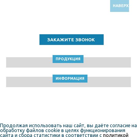
НАВЕРХ
Звоните по бесплатному номеру
8 (800) 5000 964
ПРОДУКЦИЯ
ИНФОРМАЦИЯ
ТПК Клейкие ленты © Владимир, 2010-2026
Пользовательское соглашение
Продолжая использовать наш сайт, вы даёте согласие на
обработку файлов cookie в целях функционирования
сайта и сбора статистики в соответствии с
политикой