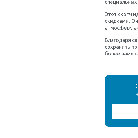
специальных
Этот скотч и
скидками. Он
атмосферу ак
Благодаря св
сохранить пр
более заметн
н