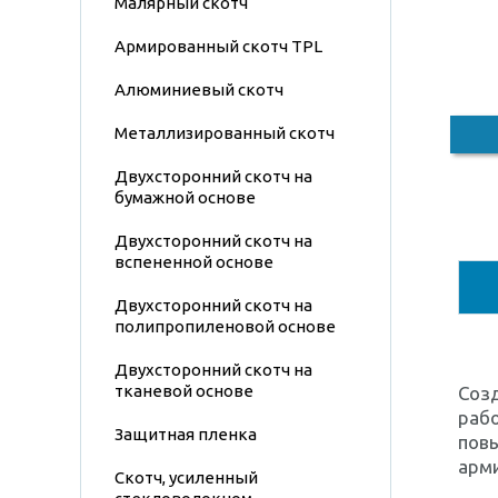
Малярный скотч
Армированный скотч TPL
Алюминиевый скотч
Металлизированный скотч
Двухсторонний скотч на
бумажной основе
Двухсторонний скотч на
вспененной основе
Двухсторонний скотч на
полипропиленовой основе
Двухсторонний скотч на
тканевой основе
Созд
рабо
Защитная пленка
пов
арм
Скотч, усиленный