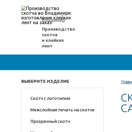
Владимир
Производство
скотча
и клейких
лент
ВЫБЕРИТЕ ИЗДЕЛИЕ
Глав
С
Скотч с логотипом
С
Межслойная печать на скотче
Прозрачный скотч