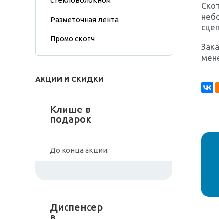
стекловолокном
Скот
неб
Разметочная лента
сцеп
Промо скотч
Зака
мен
АКЦИИ И СКИДКИ
Клише в
подарок
До конца акции:
Диспенсер
в