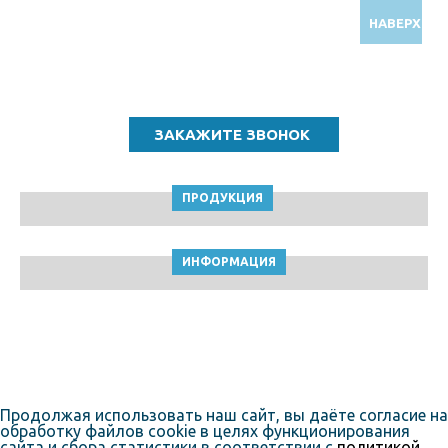
НАВЕРХ
Звоните по бесплатному номеру
8 (800) 5000 964
ПРОДУКЦИЯ
ИНФОРМАЦИЯ
ТПК Клейкие ленты © Владимир, 2010-2026
Пользовательское соглашение
Продолжая использовать наш сайт, вы даёте согласие на
обработку файлов cookie в целях функционирования
сайта и сбора статистики в соответствии с
политикой